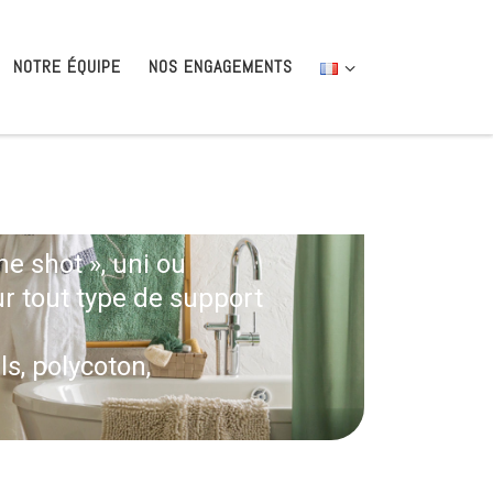
NOTRE ÉQUIPE
NOS ENGAGEMENTS
 shot », uni ou
r tout type de support
ls, polycoton,