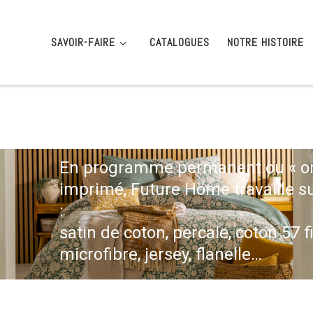
SAVOIR-FAIRE
CATALOGUES
NOTRE HISTOIRE
En programme permanent ou « one
imprimé, Future Home travaille su
:
satin de coton, percale, coton 57 fi
microfibre, jersey, flanelle…