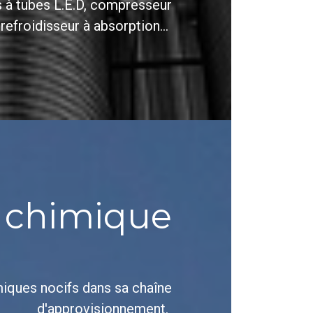
 à tubes L.E.D, compresseur
, refroidisseur à absorption…
chimique
miques nocifs dans sa chaîne
d'approvisionnement.